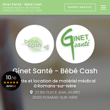
Aller
Ginet Santé - Bébé Cash
au
RAPPEL GRATUIT
Vente et location de matériel
médical à Romans-sur-Isère
contenu
principal
10
/10
Vente et location de matériel médical
à Romans-sur-Isère
23 BIS PLACE JEAN JAURÈS
Voir le certificat
26100 ROMANS-SUR-ISÈRE