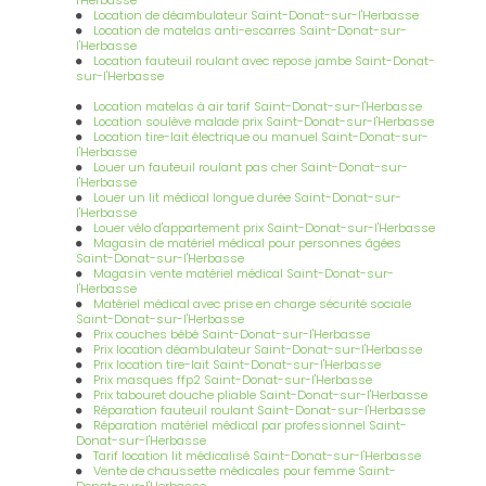
Location de déambulateur Saint-Donat-sur-l'Herbasse
Location de matelas anti-escarres Saint-Donat-sur-
l'Herbasse
Location fauteuil roulant avec repose jambe Saint-Donat-
sur-l'Herbasse
Location matelas à air tarif Saint-Donat-sur-l'Herbasse
Location soulève malade prix Saint-Donat-sur-l'Herbasse
Location tire-lait électrique ou manuel Saint-Donat-sur-
l'Herbasse
Louer un fauteuil roulant pas cher Saint-Donat-sur-
l'Herbasse
Louer un lit médical longue durée Saint-Donat-sur-
l'Herbasse
Louer vélo d'appartement prix Saint-Donat-sur-l'Herbasse
Magasin de matériel médical pour personnes âgées
Saint-Donat-sur-l'Herbasse
Magasin vente matériel médical Saint-Donat-sur-
l'Herbasse
Matériel médical avec prise en charge sécurité sociale
Saint-Donat-sur-l'Herbasse
Prix couches bébé Saint-Donat-sur-l'Herbasse
Prix location déambulateur Saint-Donat-sur-l'Herbasse
Prix location tire-lait Saint-Donat-sur-l'Herbasse
Prix masques ffp2 Saint-Donat-sur-l'Herbasse
Prix tabouret douche pliable Saint-Donat-sur-l'Herbasse
Réparation fauteuil roulant Saint-Donat-sur-l'Herbasse
Réparation matériel médical par professionnel Saint-
Donat-sur-l'Herbasse
Tarif location lit médicalisé Saint-Donat-sur-l'Herbasse
Vente de chaussette médicales pour femme Saint-
Donat-sur-l'Herbasse