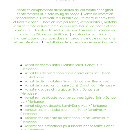
vente de compléments alimentaires delical nestle chez ginet
sante romans sur isère bourg de péage
|
vente de protection
incontinence du prématuré à la taille adulte marque ontex tena
et freelife abena
|
location leve personne, verticalisateur, matelas
à air et lit médicalisé à romans sur isère, bourg-de-péage et ses
alentours
|
Location lit médicalisé avec barrières et potence en
largeur de 120 cm ou de 90 cm
|
location fauteuil roulant
manuel toute largeur avec dossier fixe ou inclinable sur romans
et ses alentours
|
installation de barre ou de siège de douche à
domicile sur roman sur isère bourg de péage et ses alentours
|
Entreprise spécialisée dans la location de lit médicalisé et
fauteuil roulant à Bourg-de-Péage
|
location lit médicalisé en
largeur 120 ou 90 cm sur romans sur isère bourg de péage et ses
alentours
|
Vente appui tête savant pour fauteuil roulant
Achat de déambulateur rollator Saint-Donat-sur-
électrique manuel chez ginet santé à romans sur isère et bourg-
l'Herbasse
de-péage
|
vente de fauteuil roulant électrique ou manuel sur
Achat bas de contention après opération Saint-Donat-
romans sur isère bourg de péage et ses alentours
|
Entreprise
sur-l'Herbasse
spécialisée pour la vente de déambulateur et de fauteuil roulant
Achat de déambulateur Saint-Donat-sur-l'Herbasse
livrés à domicile à Romans-sur-Isère
|
vente de consommable
Achat de protection urinaire Saint-Donat-sur-l'Herbasse
pour les professionnels de santé infirmière kiné médecin sur
Achat masques chirurgicaux Saint-Donat-sur-
romans sur isère et bourg de péage
|
Entreprise spécialisée
l'Herbasse
dans la vente et la livraison écologique de couche pour bébé à
Achat rampe d'accès pour personnes âgées Saint-Donat-
Bourg-de-Péage
|
vente de fauteuils releveurs 1 2 ou 4 moteurs
sur-l'Herbasse
sur romans sur isere bourg de péage et ses alentours
|
vente de
Achat siège de douche Saint-Donat-sur-l'Herbasse
fautezuil à pousser électrique avec coussin anti escarre avec
Acheter couches bébé pas chers Saint-Donat-sur-
une prise en charge sur romans sur isère bourg de péage
l'Herbasse
Acheter des collants de contention Saint-Donat-sur-
l'Herbasse
Acheter des protections pour l'incontinence Saint-Donat-
sur-l'Herbasse