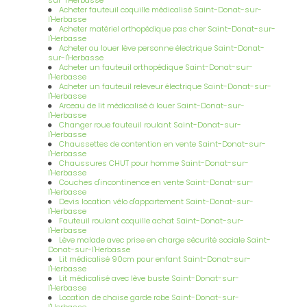
Acheter fauteuil coquille médicalisé Saint-Donat-sur-
l'Herbasse
Acheter matériel orthopédique pas cher Saint-Donat-sur-
l'Herbasse
Acheter ou louer lève personne électrique Saint-Donat-
sur-l'Herbasse
Acheter un fauteuil orthopédique Saint-Donat-sur-
l'Herbasse
Acheter un fauteuil releveur électrique Saint-Donat-sur-
l'Herbasse
Arceau de lit médicalisé à louer Saint-Donat-sur-
l'Herbasse
Changer roue fauteuil roulant Saint-Donat-sur-
l'Herbasse
Chaussettes de contention en vente Saint-Donat-sur-
l'Herbasse
Chaussures CHUT pour homme Saint-Donat-sur-
l'Herbasse
Couches d'incontinence en vente Saint-Donat-sur-
l'Herbasse
Devis location vélo d'appartement Saint-Donat-sur-
l'Herbasse
Fauteuil roulant coquille achat Saint-Donat-sur-
l'Herbasse
Lève malade avec prise en charge sécurité sociale Saint-
Donat-sur-l'Herbasse
Lit médicalisé 90cm pour enfant Saint-Donat-sur-
l'Herbasse
Lit médicalisé avec lève buste Saint-Donat-sur-
l'Herbasse
Location de chaise garde robe Saint-Donat-sur-
l'Herbasse