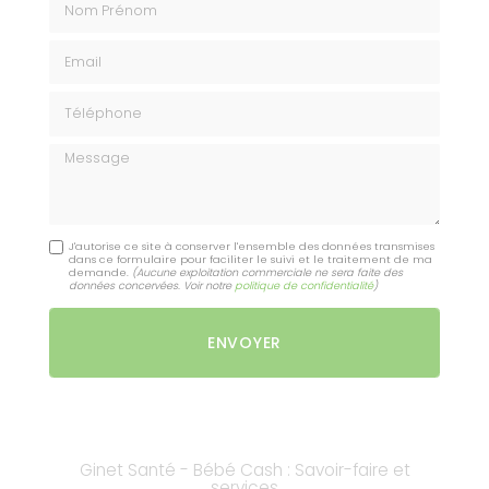
Email
Téléphone
Message
J'autorise ce site à conserver l'ensemble des données transmises
dans ce formulaire pour faciliter le suivi et le traitement de ma
demande.
(Aucune exploitation commerciale ne sera faite des
données concervées. Voir notre
politique de confidentialité
)
Ginet Santé - Bébé Cash : Savoir-faire et
services