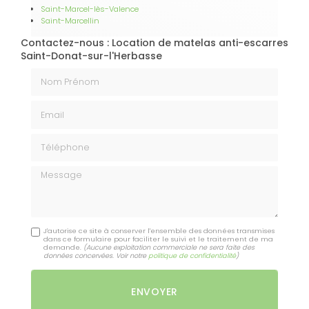
Saint-Marcel-lès-Valence
Saint-Marcellin
Contactez-nous : Location de matelas anti-escarres
Saint-Donat-sur-l'Herbasse
Nom Prénom
Email
Téléphone
Message
J'autorise ce site à conserver l'ensemble des données transmises
dans ce formulaire pour faciliter le suivi et le traitement de ma
demande.
(Aucune exploitation commerciale ne sera faite des
données concervées. Voir notre
politique de confidentialité
)