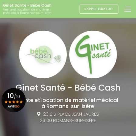
Aller
Ginet Santé - Bébé Cash
au
RAPPEL GRATUIT
Vente et location de matériel
médical à Romans-sur-Isère
contenu
principal
10
/10
Vente et location de matériel médical
à Romans-sur-Isère
23 BIS PLACE JEAN JAURÈS
Voir le certificat
26100 ROMANS-SUR-ISÈRE