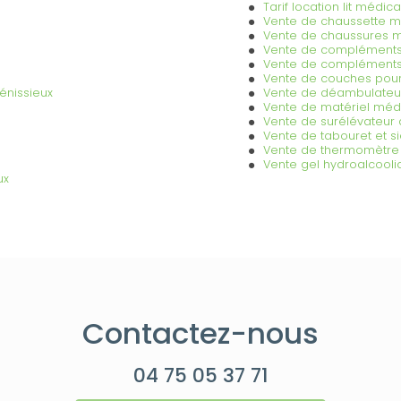
Tarif location lit médic
Vente de chaussette m
Vente de chaussures m
Vente de compléments 
Vente de compléments 
Vente de couches pour
énissieux
Vente de déambulateur
Vente de matériel médi
Vente de surélévateur 
Vente de tabouret et s
Vente de thermomètre 
Vente gel hydroalcooli
ux
Contactez-nous
04 75 05 37 71