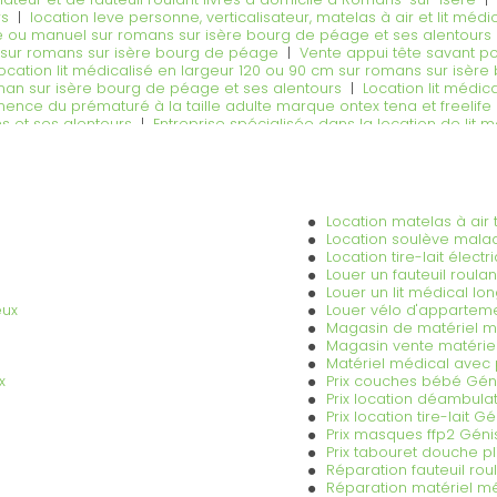
rs
|
location leve personne, verticalisateur, matelas à air et lit m
que ou manuel sur romans sur isère bourg de péage et ses alentours
 sur romans sur isère bourg de péage
|
Vente appui tête savant po
location lit médicalisé en largeur 120 ou 90 cm sur romans sur isèr
an sur isère bourg de péage et ses alentours
|
Location lit médic
inence du prématuré à la taille adulte marque ontex tena et freelif
ns et ses alentours
|
Entreprise spécialisée dans la location de lit 
e chez ginet sante romans sur isère bourg de péage
|
Entreprise s
e de consommable pour les professionnels de santé infirmière kin
Location matelas à air 
Location soulève malad
Location tire-lait élec
Louer un fauteuil roula
Louer un lit médical l
eux
Louer vélo d'apparteme
Magasin de matériel m
Magasin vente matérie
Matériel médical avec 
x
Prix couches bébé Gén
Prix location déambula
Prix location tire-lait G
Prix masques ffp2 Géni
Prix tabouret douche pl
Réparation fauteuil rou
Réparation matériel mé