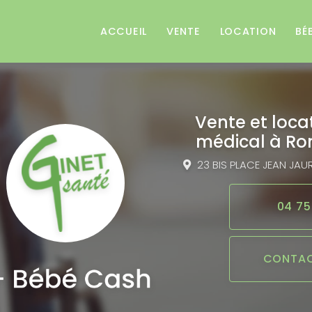
e
ACCUEIL
VENTE
LOCATION
BÉ
Vente et loca
médical
à Ro
23 BIS PLACE JEAN JAU
04 75
CONTAC