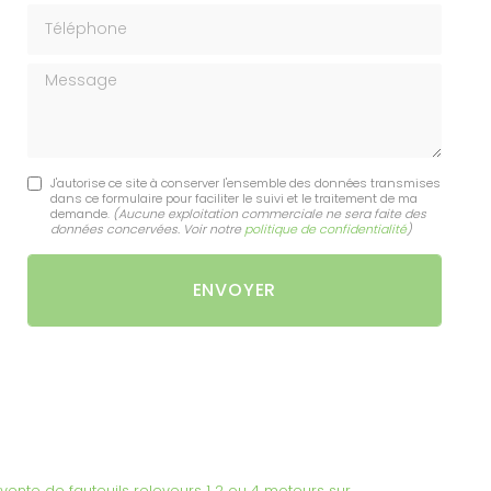
Téléphone
Message
J'autorise ce site à conserver l'ensemble des données transmises
dans ce formulaire pour faciliter le suivi et le traitement de ma
demande.
(Aucune exploitation commerciale ne sera faite des
données concervées. Voir notre
politique de confidentialité
)
vente de fauteuils releveurs 1 2 ou 4 moteurs sur