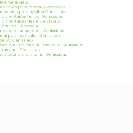
alisé Génissieux
édicales pour femme Génissieux
édicales pour adultes Génissieux
alimentaires Délical Génissieux
alimentaires Neslé Génissieux
 adultes Génissieux
 avec ou sans roues Génissieux
cal pour particulier Génissieux
de wc Génissieux
iège pour douche ou baignoire Génissieux
pas cher Génissieux
que pour professionnel Génissieux