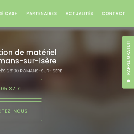
BÉ CASH
PARTENAIRES
ACTUALITÉS
CONTACT
RAPPEL GRATUIT
tion de matériel
mans-sur-Isère
RÈS
26100 ROMANS-SUR-ISÈRE
 05 37 71
TEZ-NOUS