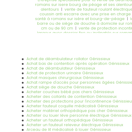
romans sur isere bourg de péage et ses alentou
alentours
|
vente de fauteuil roulant électri
coussin anti escarre avec une prise en charge
santé à romans sur isère et bourg-de-péage
|
barre ou de siège de douche à domicile sur rom
cm ou de 90 cm
|
vente de protection incont
largeur avec dossier fixe ou inclinable sur roma
vente de compléments alimentaires delical nestl
de couche pour bébé à Bourg-de-Péage
|
vent
Achat de déambulateur rollator Génissieux
Achat bas de contention après opération Génissieux
Achat de déambulateur Génissieux
Achat de protection urinaire Génissieux
Achat masques chirurgicaux Génissieux
Achat rampe d'accès pour personnes âgées Génissi
Achat siège de douche Génissieux
Acheter couches bébé pas chers Génissieux
Acheter des collants de contention Génissieux
Acheter des protections pour l'incontinence Génissieu
Acheter fauteuil coquille médicalisé Génissieux
Acheter matériel orthopédique pas cher Génissieux
Acheter ou louer lève personne électrique Génissieux
Acheter un fauteuil orthopédique Génissieux
Acheter un fauteuil releveur électrique Génissieux
Arceau de lit médicalisé à louer Génissieux