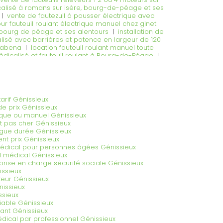
édicalisé à romans sur isère, bourg-de-péage et ses
|
vente de fautezuil à pousser électrique avec
ur fauteuil roulant électrique manuel chez ginet
e bourg de péage et ses alentours
|
installation de
alisé avec barrières et potence en largeur de 120
e abena
|
location fauteuil roulant manuel toute
médicalisé et fauteuil roulant à Bourg-de-Péage
|
pécialisée dans la vente et la livraison écologique
é médecin sur romans sur isère et bourg de péage
tarif Génissieux
e prix Génissieux
trique ou manuel Génissieux
nt pas cher Génissieux
ongue durée Génissieux
nt prix Génissieux
édical pour personnes âgées Génissieux
l médical Génissieux
prise en charge sécurité sociale Génissieux
issieux
teur Génissieux
énissieux
ssieux
iable Génissieux
lant Génissieux
dical par professionnel Génissieux