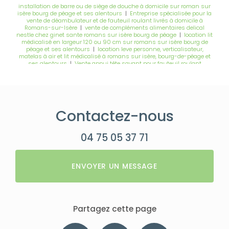
installation de barre ou de siège de douche à domicile sur roman sur
isère bourg de péage et ses alentours
|
Entreprise spécialisée pour la
vente de déambulateur et de fauteuil roulant livrés à domicile à
Romans-sur-Isère
|
vente de compléments alimentaires delical
nestle chez ginet sante romans sur isère bourg de péage
|
location lit
médicalisé en largeur 120 ou 90 cm sur romans sur isère bourg de
péage et ses alentours
|
location leve personne, verticalisateur,
matelas à air et lit médicalisé à romans sur isère, bourg-de-péage et
ses alentours
|
Vente appui tête savant pour fauteuil roulant
électrique manuel chez ginet santé à romans sur isère et bourg-de-
péage
|
vente de fauteuils releveurs 1 2 ou 4 moteurs sur romans sur
isere bourg de péage et ses alentours
|
vente de consommable pour
les professionnels de santé infirmière kiné médecin sur romans sur
isère et bourg de péage
|
vente de fautezuil à pousser électrique avec
coussin anti escarre avec une prise en charge sur romans sur isère
Contactez-nous
bourg de péage
|
Entreprise spécialisée dans la location de lit
médicalisé et fauteuil roulant à Bourg-de-Péage
|
vente de fauteuil
roulant électrique ou manuel sur romans sur isère bourg de péage et
ses alentours
|
vente de protection incontinence du prématuré à la
04 75 05 37 71
taille adulte marque ontex tena et freelife abena
|
Location lit
médicalisé avec barrières et potence en largeur de 120 cm ou de 90 cm
|
Entreprise spécialisée dans la vente et la livraison écologique de
couche pour bébé à Bourg-de-Péage
|
location fauteuil roulant
ENVOYER UN MESSAGE
manuel toute largeur avec dossier fixe ou inclinable sur romans et ses
alentours
Partagez cette page
Facebook
X
Email