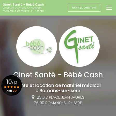
Aller
Ginet Santé - Bébé Cash
au
RAPPEL GRATUIT
Vente et location de matériel
médical à Romans-sur-Isère
contenu
principal
10
/10
Vente et location de matériel médical
à Romans-sur-Isère
23 BIS PLACE JEAN JAURÈS
Voir le certificat
26100 ROMANS-SUR-ISÈRE