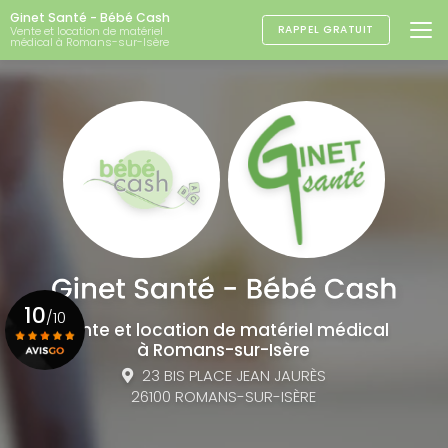
Aller
Ginet Santé - Bébé Cash
au
RAPPEL GRATUIT
Vente et location de matériel
médical à Romans-sur-Isère
contenu
principal
10
/10
Vente et location de matériel médical
à Romans-sur-Isère
23 BIS PLACE JEAN JAURÈS
Voir le certificat
26100 ROMANS-SUR-ISÈRE