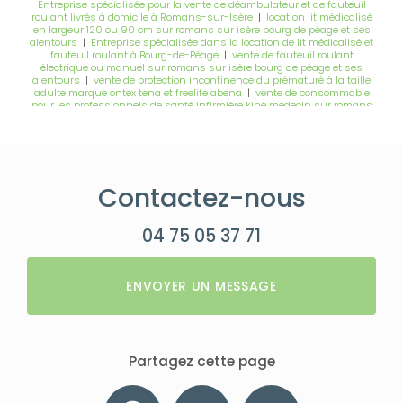
Entreprise spécialisée pour la vente de déambulateur et de fauteuil
roulant livrés à domicile à Romans-sur-Isère
|
location lit médicalisé
en largeur 120 ou 90 cm sur romans sur isère bourg de péage et ses
alentours
|
Entreprise spécialisée dans la location de lit médicalisé et
fauteuil roulant à Bourg-de-Péage
|
vente de fauteuil roulant
électrique ou manuel sur romans sur isère bourg de péage et ses
alentours
|
vente de protection incontinence du prématuré à la taille
adulte marque ontex tena et freelife abena
|
vente de consommable
pour les professionnels de santé infirmière kiné médecin sur romans
sur isère et bourg de péage
|
vente de compléments alimentaires
delical nestle chez ginet sante romans sur isère bourg de péage
|
Vente appui tête savant pour fauteuil roulant électrique manuel chez
ginet santé à romans sur isère et bourg-de-péage
|
location leve
personne, verticalisateur, matelas à air et lit médicalisé à romans sur
isère, bourg-de-péage et ses alentours
|
installation de barre ou de
Contactez-nous
siège de douche à domicile sur roman sur isère bourg de péage et ses
alentours
|
vente de fautezuil à pousser électrique avec coussin anti
escarre avec une prise en charge sur romans sur isère bourg de péage
|
Location lit médicalisé avec barrières et potence en largeur de 120 cm
04 75 05 37 71
ou de 90 cm
|
location fauteuil roulant manuel toute largeur avec
dossier fixe ou inclinable sur romans et ses alentours
|
Entreprise
spécialisée dans la vente et la livraison écologique de couche pour
bébé à Bourg-de-Péage
|
vente de fauteuils releveurs 1 2 ou 4 moteurs
ENVOYER UN MESSAGE
sur romans sur isere bourg de péage et ses alentours
Partagez cette page
Facebook
X
Email