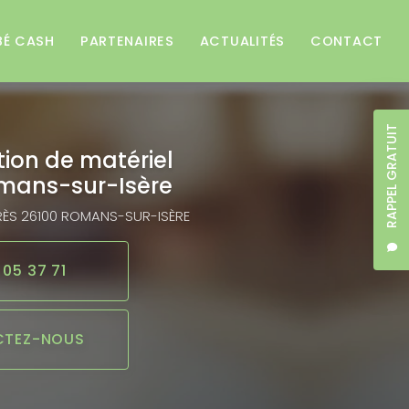
BÉ CASH
PARTENAIRES
ACTUALITÉS
CONTACT
RAPPEL GRATUIT
tion de matériel
mans-sur-Isère
RÈS
26100 ROMANS-SUR-ISÈRE
 05 37 71
TEZ-NOUS