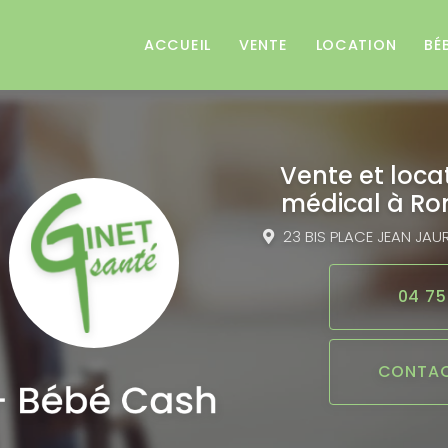
e
ACCUEIL
VENTE
LOCATION
BÉ
Vente et loca
médical
à Ro
23 BIS PLACE JEAN JAU
04 75
CONTAC