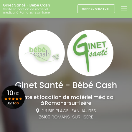
Aller
Ginet Santé - Bébé Cash
au
RAPPEL GRATUIT
Vente et location de matériel
médical à Romans-sur-Isère
contenu
principal
10
/10
Vente et location de matériel médical
à Romans-sur-Isère
23 BIS PLACE JEAN JAURÈS
Voir le certificat
26100 ROMANS-SUR-ISÈRE