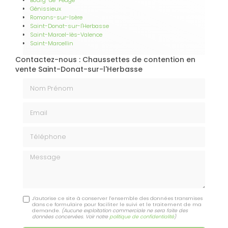
Génissieux
Romans-sur-Isère
Saint-Donat-sur-l'Herbasse
Saint-Marcel-lès-Valence
Saint-Marcellin
Contactez-nous : Chaussettes de contention en
vente Saint-Donat-sur-l'Herbasse
Nom Prénom
Email
Téléphone
Message
J'autorise ce site à conserver l'ensemble des données transmises
dans ce formulaire pour faciliter le suivi et le traitement de ma
demande.
(Aucune exploitation commerciale ne sera faite des
données concervées. Voir notre
politique de confidentialité
)