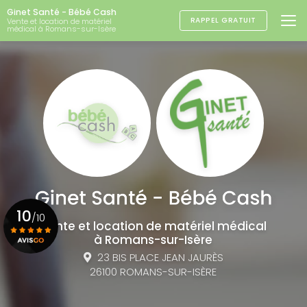
Aller
Ginet Santé - Bébé Cash
au
RAPPEL GRATUIT
Vente et location de matériel
médical à Romans-sur-Isère
contenu
principal
10
/10
Vente et location de matériel médical
à Romans-sur-Isère
23 BIS PLACE JEAN JAURÈS
Voir le certificat
26100 ROMANS-SUR-ISÈRE