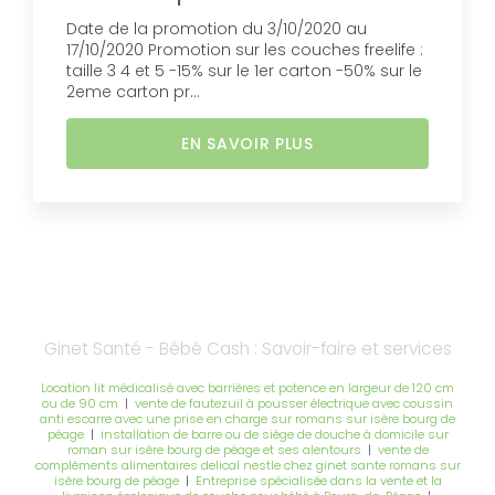
Date de la promotion du 3/10/2020 au
17/10/2020 Promotion sur les couches freelife :
taille 3 4 et 5 -15% sur le 1er carton -50% sur le
2eme carton pr...
EN SAVOIR PLUS
Ginet Santé - Bébé Cash : Savoir-faire et services
Location lit médicalisé avec barrières et potence en largeur de 120 cm
ou de 90 cm
|
vente de fautezuil à pousser électrique avec coussin
anti escarre avec une prise en charge sur romans sur isère bourg de
péage
|
installation de barre ou de siège de douche à domicile sur
roman sur isère bourg de péage et ses alentours
|
vente de
compléments alimentaires delical nestle chez ginet sante romans sur
isère bourg de péage
|
Entreprise spécialisée dans la vente et la