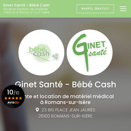
Aller
Ginet Santé - Bébé Cash
au
RAPPEL GRATUIT
Vente et location de matériel
médical à Romans-sur-Isère
contenu
principal
10
/10
Vente et location de matériel médical
à Romans-sur-Isère
23 BIS PLACE JEAN JAURÈS
Voir le certificat
26100 ROMANS-SUR-ISÈRE