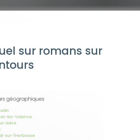
nuel sur romans sur
entours
urs géographiques
ellin
cel-lès-Valence
r-Isère
x
at-sur-l'Herbasse