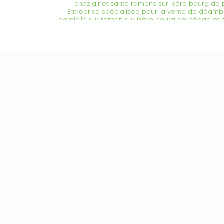
chez ginet sante romans sur isère bourg de
Entreprise spécialisée pour la vente de déambu
domicile sur roman sur isère bourg de péage et 
Entreprise spécialisée dans la location de lit m
ginet santé à romans sur isère et bourg-de-péa