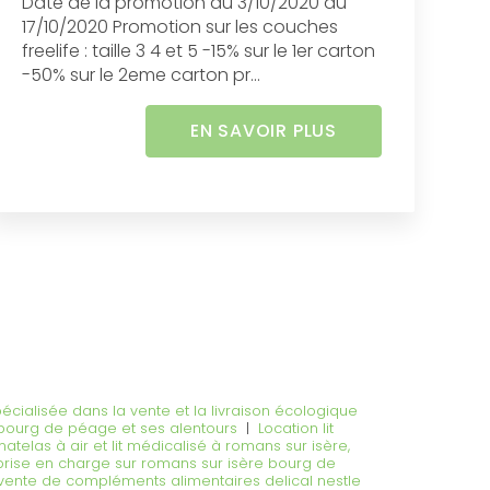
Date de la promotion du 3/10/2020 au
17/10/2020 Promotion sur les couches
freelife : taille 3 4 et 5 -15% sur le 1er carton
-50% sur le 2eme carton pr...
EN SAVOIR PLUS
pécialisée dans la vente et la livraison écologique
 bourg de péage et ses alentours
|
Location lit
matelas à air et lit médicalisé à romans sur isère,
 prise en charge sur romans sur isère bourg de
vente de compléments alimentaires delical nestle