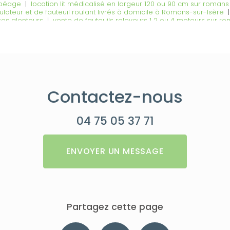
 péage
|
location lit médicalisé en largeur 120 ou 90 cm sur roman
lateur et de fauteuil roulant livrés à domicile à Romans-sur-Isère
ses alentours
|
vente de fauteuils releveurs 1 2 ou 4 moteurs sur r
édicalisé et fauteuil roulant à Bourg-de-Péage
|
Vente appui tête sa
ge
|
vente de consommable pour les professionnels de santé infir
de péage
Contactez-nous
04 75 05 37 71
ENVOYER UN MESSAGE
Partagez cette page
Facebook
X
Email