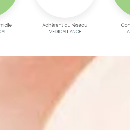
micile
Adhérent au réseau
Con
CAL
MEDICALLIANCE
A