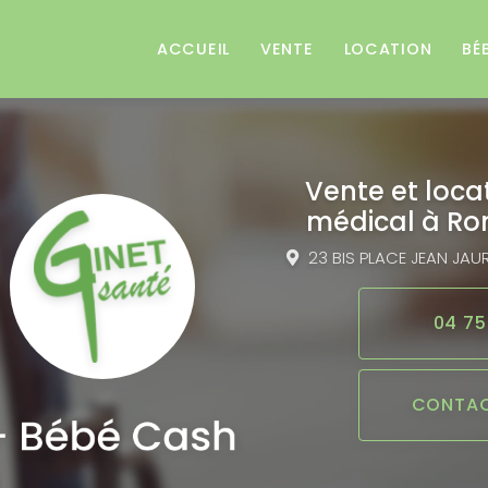
e
ACCUEIL
VENTE
LOCATION
BÉ
Vente et loca
médical
à Ro
23 BIS PLACE JEAN JAU
04 75
CONTAC