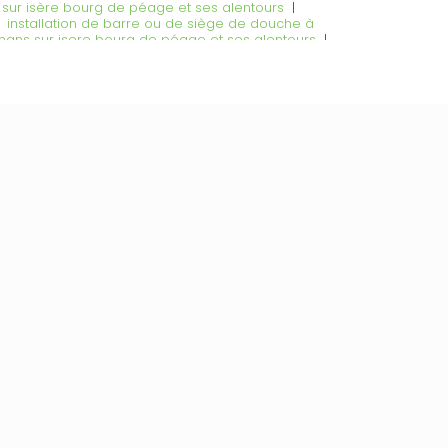
s sur isère bourg de péage et ses alentours
|
|
installation de barre ou de siège de douche à
omans sur isere bourg de péage et ses alentours
|
vant pour fauteuil roulant électrique manuel chez
mière kiné médecin sur romans sur isère et bourg