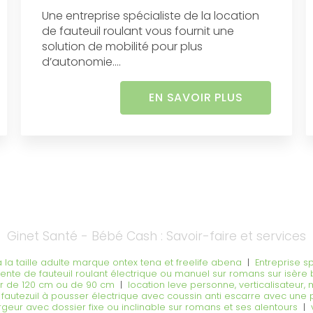
Une entreprise spécialiste de la location
de fauteuil roulant vous fournit une
solution de mobilité pour plus
d’autonomie....
EN SAVOIR PLUS
Ginet Santé - Bébé Cash : Savoir-faire et services
la taille adulte marque ontex tena et freelife abena
|
Entreprise s
ente de fauteuil roulant électrique ou manuel sur romans sur isère
ur de 120 cm ou de 90 cm
|
location leve personne, verticalisateur, 
 fautezuil à pousser électrique avec coussin anti escarre avec une
argeur avec dossier fixe ou inclinable sur romans et ses alentours
|