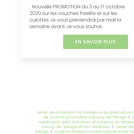
Nouvelle PROMOTION du 3 au 17 octobre
2020 Sur les couches freelife et sur les
culottes Je vous préviendrai par mail la
semaine avant Je vous souhai...
EN SAVOIR PLUS
vente de protection incontinence du prématuré à 
de couche pour bébé à Bourg-de-Péage
|
v
médicalisé avec barrières et potence en large
bourg-de-péage et ses alentours
|
vente de
péage
|
location fauteuil roulant manuel toute l