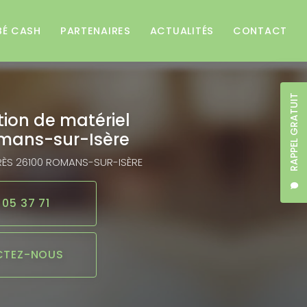
BÉ CASH
PARTENAIRES
ACTUALITÉS
CONTACT
RAPPEL GRATUIT
tion de matériel
mans-sur-Isère
RÈS
26100 ROMANS-SUR-ISÈRE
 05 37 71
TEZ-NOUS