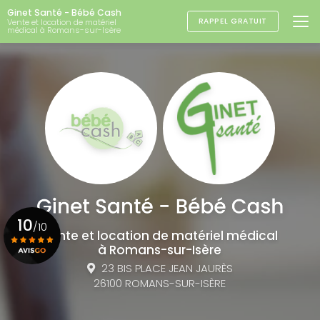
Aller
Ginet Santé - Bébé Cash
au
RAPPEL GRATUIT
Vente et location de matériel
médical à Romans-sur-Isère
contenu
principal
10
/10
Vente et location de matériel médical
à Romans-sur-Isère
23 BIS PLACE JEAN JAURÈS
Voir le certificat
26100 ROMANS-SUR-ISÈRE