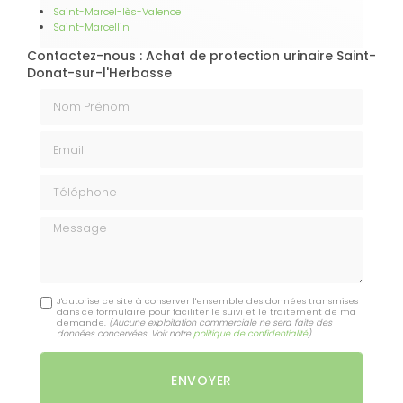
Saint-Marcel-lès-Valence
Saint-Marcellin
Contactez-nous : Achat de protection urinaire Saint-
Donat-sur-l'Herbasse
Nom Prénom
Email
Téléphone
Message
J'autorise ce site à conserver l'ensemble des données transmises
dans ce formulaire pour faciliter le suivi et le traitement de ma
demande.
(Aucune exploitation commerciale ne sera faite des
données concervées. Voir notre
politique de confidentialité
)