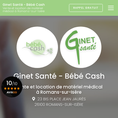
Aller
Ginet Santé - Bébé Cash
au
RAPPEL GRATUIT
Vente et location de matériel
médical à Romans-sur-Isère
contenu
principal
10
/10
Vente et location de matériel médical
à Romans-sur-Isère
23 BIS PLACE JEAN JAURÈS
Voir le certificat
26100 ROMANS-SUR-ISÈRE