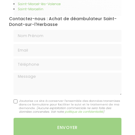
Saint-Marcel-lès-Valence
Saint-Marcellin
Contactez-nous : Achat de déambulateur Saint-
Donat-sur-l'Herbasse
Nom Prénom
Email
Téléphone
Message
J'autorise ce site à conserver l'ensemble des données transmises
dans ce formulaire pour faciliter le suivi et le traitement de ma
demande.
(Aucune exploitation commerciale ne sera faite des
données concervées. Voir notre
politique de confidentialité
)