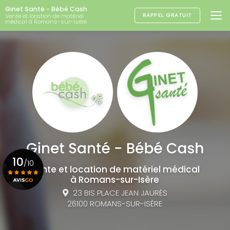
Aller
Ginet Santé - Bébé Cash
au
RAPPEL GRATUIT
Vente et location de matériel
médical à Romans-sur-Isère
contenu
principal
10
/10
Vente et location de matériel médical
à Romans-sur-Isère
23 BIS PLACE JEAN JAURÈS
Voir le certificat
26100 ROMANS-SUR-ISÈRE