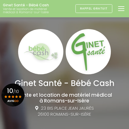
Aller
Ginet Santé - Bébé Cash
au
RAPPEL GRATUIT
Vente et location de matériel
médical à Romans-sur-Isère
contenu
principal
10
/10
Vente et location de matériel médical
à Romans-sur-Isère
23 BIS PLACE JEAN JAURÈS
Voir le certificat
26100 ROMANS-SUR-ISÈRE