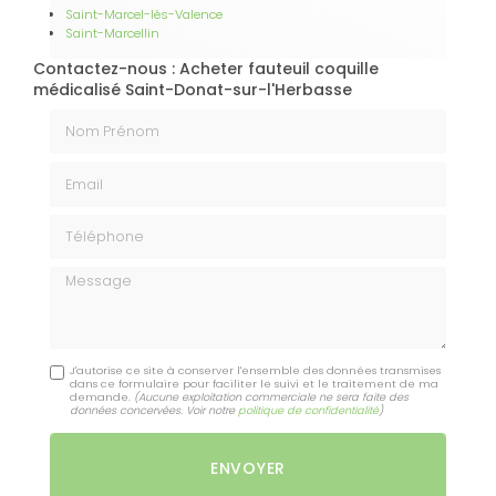
Saint-Marcel-lès-Valence
Saint-Marcellin
Contactez-nous : Acheter fauteuil coquille
médicalisé Saint-Donat-sur-l'Herbasse
Nom Prénom
Email
Téléphone
Message
J'autorise ce site à conserver l'ensemble des données transmises
dans ce formulaire pour faciliter le suivi et le traitement de ma
demande.
(Aucune exploitation commerciale ne sera faite des
données concervées. Voir notre
politique de confidentialité
)