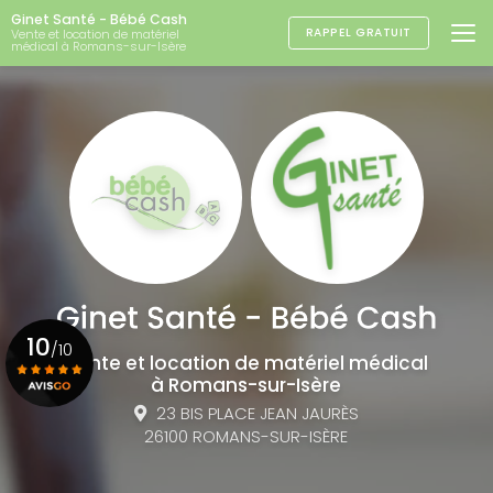
Aller
Ginet Santé - Bébé Cash
au
RAPPEL GRATUIT
Vente et location de matériel
médical à Romans-sur-Isère
contenu
principal
10
/10
Vente et location de matériel médical
à Romans-sur-Isère
23 BIS PLACE JEAN JAURÈS
Voir le certificat
26100 ROMANS-SUR-ISÈRE