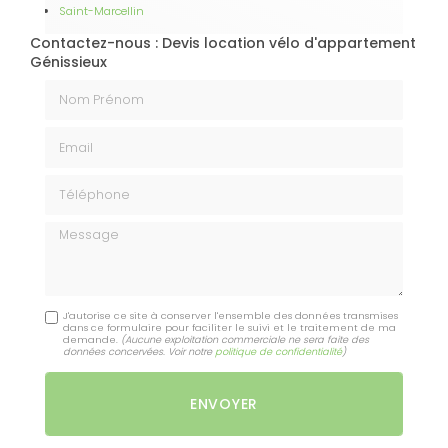
Saint-Marcellin
Contactez-nous : Devis location vélo d'appartement
Génissieux
Nom Prénom
Email
Téléphone
Message
J'autorise ce site à conserver l'ensemble des données transmises
dans ce formulaire pour faciliter le suivi et le traitement de ma
demande.
(Aucune exploitation commerciale ne sera faite des
données concervées. Voir notre
politique de confidentialité
)