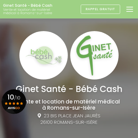
Aller
Ginet Santé - Bébé Cash
au
RAPPEL GRATUIT
Vente et location de matériel
médical à Romans-sur-Isère
contenu
principal
10
/10
Vente et location de matériel médical
à Romans-sur-Isère
23 BIS PLACE JEAN JAURÈS
Voir le certificat
26100 ROMANS-SUR-ISÈRE