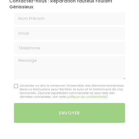
Contactez-nous : Réparation fauteuil roulant
Génissieux
Nom Prénom
Email
Téléphone
Message
J'autorise ce site à conserver l'ensemble des données transmises
dans ce formulaire pour faciliter le suivi et le traitement de ma
demande.
(Aucune exploitation commerciale ne sera faite des
données concervées. Voir notre
politique de confidentialité
)