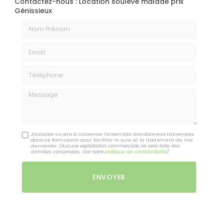
Contactez-nous : Location soulève malade prix
Génissieux
Nom Prénom
Email
Téléphone
Message
J'autorise ce site à conserver l'ensemble des données transmises
dans ce formulaire pour faciliter le suivi et le traitement de ma
demande.
(Aucune exploitation commerciale ne sera faite des
données concervées. Voir notre
politique de confidentialité
)