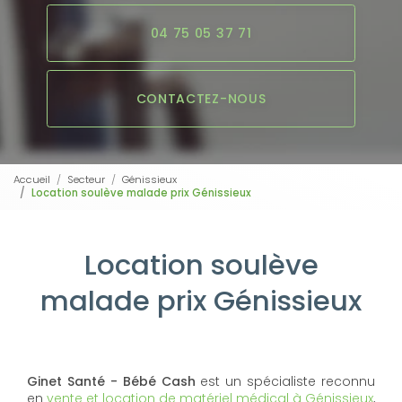
04 75 05 37 71
CONTACTEZ-NOUS
Accueil
Secteur
Génissieux
Location soulève malade prix Génissieux
Location soulève
malade prix Génissieux
Ginet Santé - Bébé Cash
est un spécialiste reconnu
en
vente et location de matériel médical à Génissieux
,