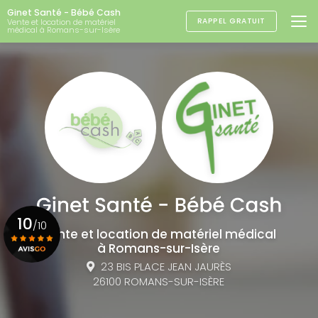
Aller
Ginet Santé - Bébé Cash
au
RAPPEL GRATUIT
Vente et location de matériel
médical à Romans-sur-Isère
contenu
principal
10
/10
Vente et location de matériel médical
à Romans-sur-Isère
23 BIS PLACE JEAN JAURÈS
Voir le certificat
26100 ROMANS-SUR-ISÈRE