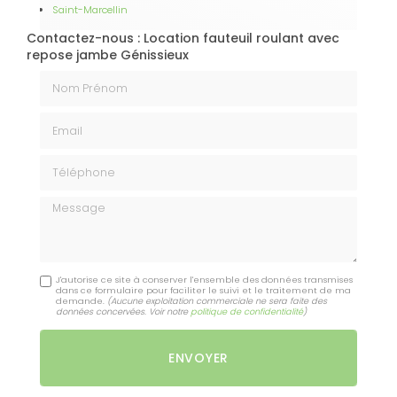
Saint-Marcellin
Contactez-nous : Location fauteuil roulant avec
repose jambe Génissieux
Nom Prénom
Email
Téléphone
Message
J'autorise ce site à conserver l'ensemble des données transmises
dans ce formulaire pour faciliter le suivi et le traitement de ma
demande.
(Aucune exploitation commerciale ne sera faite des
données concervées. Voir notre
politique de confidentialité
)