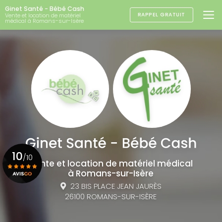
Aller
Ginet Santé - Bébé Cash
au
RAPPEL GRATUIT
Vente et location de matériel
médical à Romans-sur-Isère
contenu
principal
10
/10
Vente et location de matériel médical
à Romans-sur-Isère
23 BIS PLACE JEAN JAURÈS
Voir le certificat
26100 ROMANS-SUR-ISÈRE