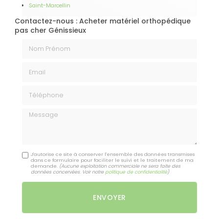
Saint-Marcellin
Contactez-nous : Acheter matériel orthopédique
pas cher Génissieux
Nom Prénom
Email
Téléphone
Message
J'autorise ce site à conserver l'ensemble des données transmises
dans ce formulaire pour faciliter le suivi et le traitement de ma
demande.
(Aucune exploitation commerciale ne sera faite des
données concervées. Voir notre
politique de confidentialité
)