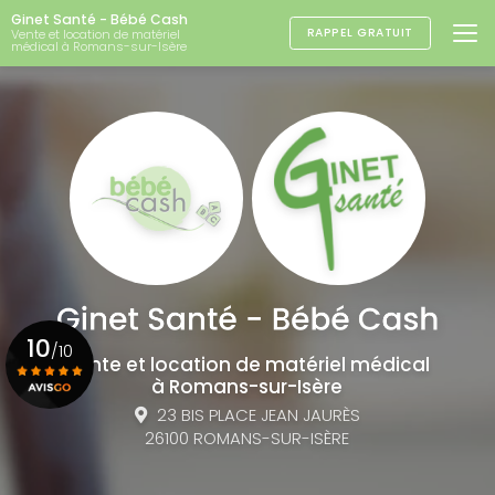
Aller
Ginet Santé - Bébé Cash
au
RAPPEL GRATUIT
Vente et location de matériel
médical à Romans-sur-Isère
contenu
principal
10
/10
Vente et location de matériel médical
à Romans-sur-Isère
23 BIS PLACE JEAN JAURÈS
Voir le certificat
26100 ROMANS-SUR-ISÈRE