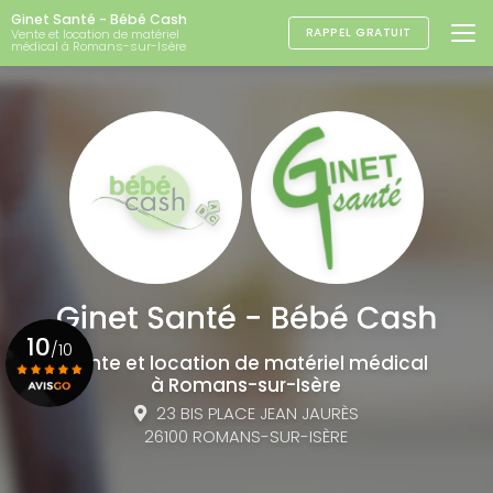
Aller
Ginet Santé - Bébé Cash
au
RAPPEL GRATUIT
Vente et location de matériel
médical à Romans-sur-Isère
contenu
principal
10
/10
Vente et location de matériel médical
à Romans-sur-Isère
23 BIS PLACE JEAN JAURÈS
Voir le certificat
26100 ROMANS-SUR-ISÈRE