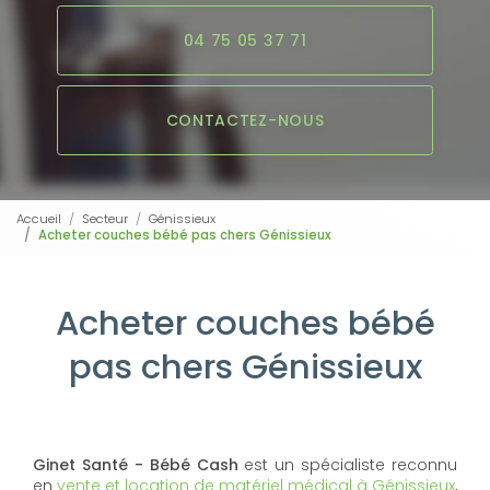
04 75 05 37 71
CONTACTEZ-NOUS
Accueil
Secteur
Génissieux
Acheter couches bébé pas chers Génissieux
Acheter couches bébé
pas chers Génissieux
Ginet Santé - Bébé Cash
est un spécialiste reconnu
en
vente et location de matériel médical à Génissieux
,