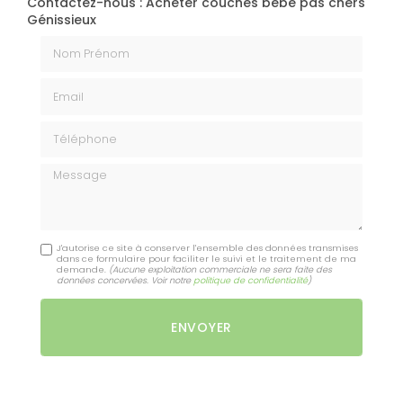
Contactez-nous : Acheter couches bébé pas chers
Génissieux
Nom Prénom
Email
Téléphone
Message
J'autorise ce site à conserver l'ensemble des données transmises
dans ce formulaire pour faciliter le suivi et le traitement de ma
demande.
(Aucune exploitation commerciale ne sera faite des
données concervées. Voir notre
politique de confidentialité
)