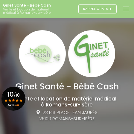
Aller
Ginet Santé - Bébé Cash
au
RAPPEL GRATUIT
Vente et location de matériel
médical à Romans-sur-Isère
contenu
principal
10
/10
Vente et location de matériel médical
à Romans-sur-Isère
23 BIS PLACE JEAN JAURÈS
Voir le certificat
26100 ROMANS-SUR-ISÈRE