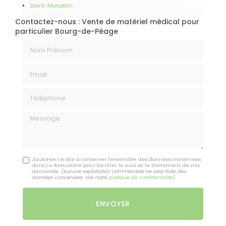
Saint-Marcellin
Contactez-nous : Vente de matériel médical pour
particulier Bourg-de-Péage
Nom Prénom
Email
Téléphone
Message
J'autorise ce site à conserver l'ensemble des données transmises
dans ce formulaire pour faciliter le suivi et le traitement de ma
demande.
(Aucune exploitation commerciale ne sera faite des
données concervées. Voir notre
politique de confidentialité
)