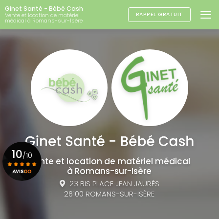
Aller
Ginet Santé - Bébé Cash
au
RAPPEL GRATUIT
Vente et location de matériel
médical à Romans-sur-Isère
contenu
principal
10
/10
Vente et location de matériel médical
à Romans-sur-Isère
23 BIS PLACE JEAN JAURÈS
Voir le certificat
26100 ROMANS-SUR-ISÈRE