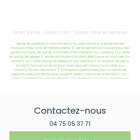
Ginet Santé - Bébé Cash : Savoir-faire et services
vente de protection incontinence du prématuré à la taille adulte
marque ontex tena et freelife abena
|
vente de consommable pour les
professionnels de santé infirmière kiné médecin sur romans sur isère
et bourg de péage
|
vente de fauteuil roulant électrique ou manuel sur
romans sur isère bourg de péage et ses alentours
|
location fauteuil
roulant manuel toute largeur avec dossier fixe ou inclinable sur
romans et ses alentours
|
Entreprise spécialisée pour la vente de
déambulateur et de fauteuil roulant livrés à domicile à Romans-sur-
Isère
|
Entreprise spécialisée dans la vente et la livraison écologique
de couche pour bébé à Bourg-de-Péage
|
vente de fauteuils releveurs 1
2 ou 4 moteurs sur romans sur isere bourg de péage et ses alentours
|
vente de compléments alimentaires delical nestle chez ginet sante
romans sur isère bourg de péage
|
location leve personne,
verticalisateur, matelas à air et lit médicalisé à romans sur isère,
bourg-de-péage et ses alentours
|
installation de barre ou de siège de
Contactez-nous
douche à domicile sur roman sur isère bourg de péage et ses
alentours
|
vente de fautezuil à pousser électrique avec coussin anti
escarre avec une prise en charge sur romans sur isère bourg de péage
|
Vente appui tête savant pour fauteuil roulant électrique manuel
04 75 05 37 71
chez ginet santé à romans sur isère et bourg-de-péage
|
Entreprise
spécialisée dans la location de lit médicalisé et fauteuil roulant à
Bourg-de-Péage
|
location lit médicalisé en largeur 120 ou 90 cm sur
romans sur isère bourg de péage et ses alentours
|
Location lit