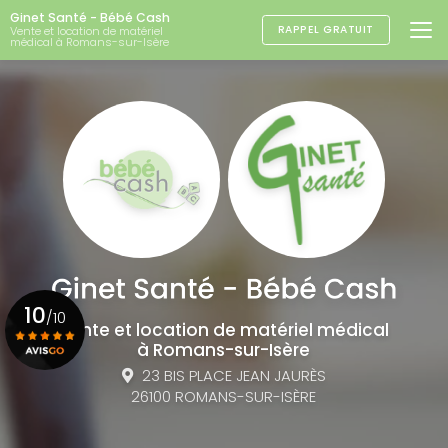
Aller
Ginet Santé - Bébé Cash
au
RAPPEL GRATUIT
Vente et location de matériel
médical à Romans-sur-Isère
contenu
principal
10
/10
Vente et location de matériel médical
à Romans-sur-Isère
23 BIS PLACE JEAN JAURÈS
Voir le certificat
26100 ROMANS-SUR-ISÈRE