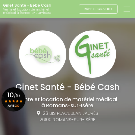
Aller
Ginet Santé - Bébé Cash
au
RAPPEL GRATUIT
Vente et location de matériel
médical à Romans-sur-Isère
contenu
principal
10
/10
Vente et location de matériel médical
à Romans-sur-Isère
23 BIS PLACE JEAN JAURÈS
Voir le certificat
26100 ROMANS-SUR-ISÈRE