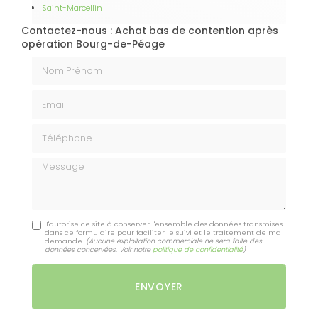
Saint-Marcellin
Contactez-nous : Achat bas de contention après
opération Bourg-de-Péage
Nom Prénom
Email
Téléphone
Message
J'autorise ce site à conserver l'ensemble des données transmises
dans ce formulaire pour faciliter le suivi et le traitement de ma
demande.
(Aucune exploitation commerciale ne sera faite des
données concervées. Voir notre
politique de confidentialité
)