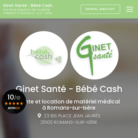
Aller
Ginet Santé - Bébé Cash
au
RAPPEL GRATUIT
Vente et location de matériel
médical à Romans-sur-Isère
contenu
principal
10
/10
Vente et location de matériel médical
à Romans-sur-Isère
23 BIS PLACE JEAN JAURÈS
Voir le certificat
26100 ROMANS-SUR-ISÈRE