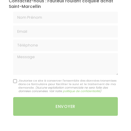
Contactez-nous : Fauteuil roulant coquille achat
Saint-Marcellin
Nom Prénom
Email
Téléphone
Message
J'autorise ce site à conserver l'ensemble des données transmises
dans ce formulaire pour faciliter le suivi et le traitement de ma
demande.
(Aucune exploitation commerciale ne sera faite des
données concervées. Voir notre
politique de confidentialité
)