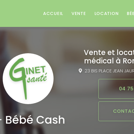
e
ACCUEIL
VENTE
LOCATION
BÉ
Vente et loca
médical
à Ro
23 BIS PLACE JEAN JAU
04 75
CONTAC