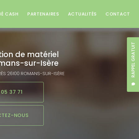
BÉ CASH
PARTENAIRES
ACTUALITÉS
CONTACT
RAPPEL GRATUIT
tion de matériel
mans-sur-Isère
RÈS
26100 ROMANS-SUR-ISÈRE
 05 37 71
TEZ-NOUS