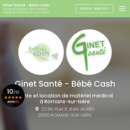
Aller
Ginet Santé - Bébé Cash
au
RAPPEL GRATUIT
Vente et location de matériel
médical à Romans-sur-Isère
contenu
principal
10
/10
Vente et location de matériel médical
à Romans-sur-Isère
23 BIS PLACE JEAN JAURÈS
Voir le certificat
26100 ROMANS-SUR-ISÈRE