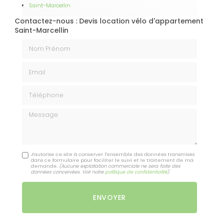
Saint-Marcellin
Contactez-nous : Devis location vélo d'appartement
Saint-Marcellin
Nom Prénom
Email
Téléphone
Message
J'autorise ce site à conserver l'ensemble des données transmises
dans ce formulaire pour faciliter le suivi et le traitement de ma
demande.
(Aucune exploitation commerciale ne sera faite des
données concervées. Voir notre
politique de confidentialité
)