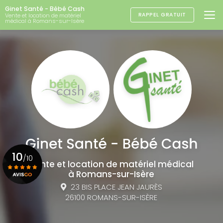
Aller
Ginet Santé - Bébé Cash
au
RAPPEL GRATUIT
Vente et location de matériel
médical à Romans-sur-Isère
contenu
principal
10
/10
Vente et location de matériel médical
à Romans-sur-Isère
23 BIS PLACE JEAN JAURÈS
Voir le certificat
26100 ROMANS-SUR-ISÈRE