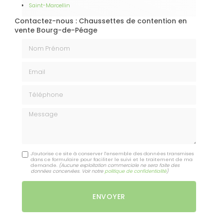
Saint-Marcellin
Contactez-nous : Chaussettes de contention en
vente Bourg-de-Péage
Nom Prénom
Email
Téléphone
Message
J'autorise ce site à conserver l'ensemble des données transmises
dans ce formulaire pour faciliter le suivi et le traitement de ma
demande.
(Aucune exploitation commerciale ne sera faite des
données concervées. Voir notre
politique de confidentialité
)