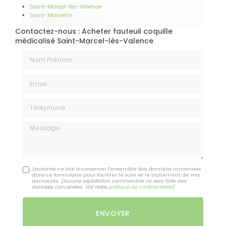
Saint-Marcel-lès-Valence
Saint-Marcellin
Contactez-nous : Acheter fauteuil coquille
médicalisé Saint-Marcel-lès-Valence
Nom Prénom
Email
Téléphone
Message
J'autorise ce site à conserver l'ensemble des données transmises
dans ce formulaire pour faciliter le suivi et le traitement de ma
demande.
(Aucune exploitation commerciale ne sera faite des
données concervées. Voir notre
politique de confidentialité
)