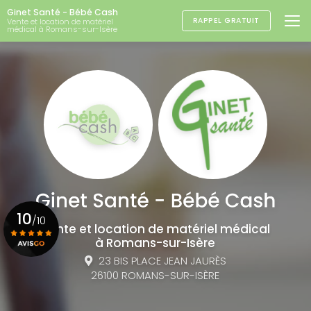
Aller
Ginet Santé - Bébé Cash
au
RAPPEL GRATUIT
Vente et location de matériel
médical à Romans-sur-Isère
contenu
principal
10
/10
Vente et location de matériel médical
à Romans-sur-Isère
23 BIS PLACE JEAN JAURÈS
Voir le certificat
26100 ROMANS-SUR-ISÈRE