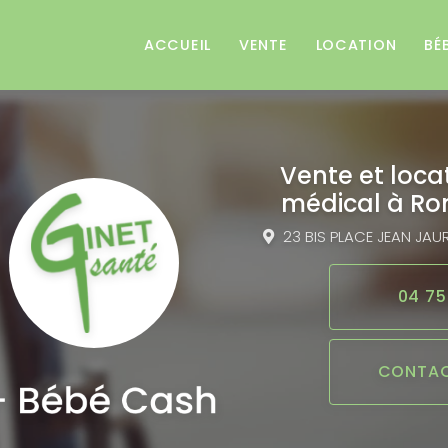
e
ACCUEIL
VENTE
LOCATION
BÉ
Vente et loca
médical
à Ro
23 BIS PLACE JEAN JAU
04 75
CONTAC