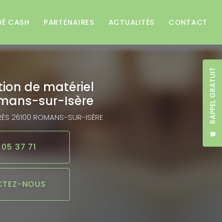
BÉ CASH
PARTENAIRES
ACTUALITÉS
CONTACT
RAPPEL GRATUIT
tion de matériel
mans-sur-Isère
RÈS
26100 ROMANS-SUR-ISÈRE
 05 37 71
TEZ-NOUS