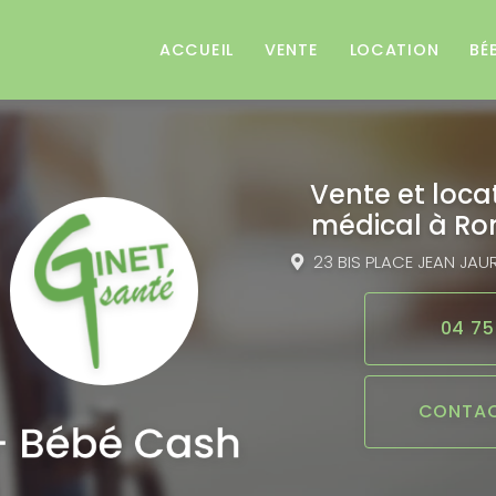
e
ACCUEIL
VENTE
LOCATION
BÉ
Vente et loca
médical
à Ro
23 BIS PLACE JEAN JAU
04 75
CONTAC