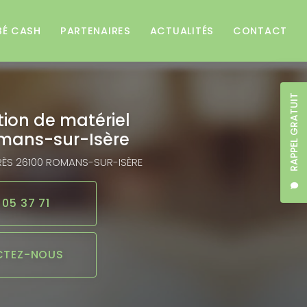
BÉ CASH
PARTENAIRES
ACTUALITÉS
CONTACT
RAPPEL GRATUIT
tion de matériel
mans-sur-Isère
RÈS
26100 ROMANS-SUR-ISÈRE
 05 37 71
TEZ-NOUS