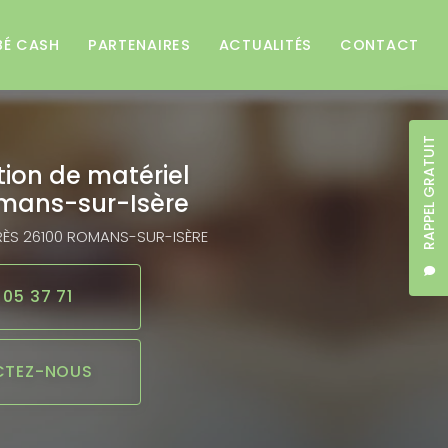
BÉ CASH
PARTENAIRES
ACTUALITÉS
CONTACT
RAPPEL GRATUIT
tion de matériel
mans-sur-Isère
RÈS
26100 ROMANS-SUR-ISÈRE
 05 37 71
TEZ-NOUS