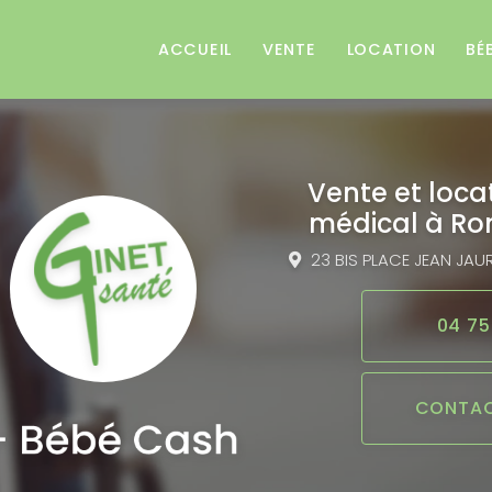
e
ACCUEIL
VENTE
LOCATION
BÉ
Vente et loca
médical
à Ro
23 BIS PLACE JEAN JAU
04 75
CONTAC