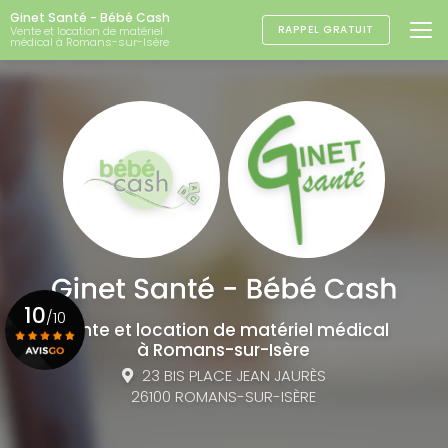
Aller
Ginet Santé - Bébé Cash
au
RAPPEL GRATUIT
Vente et location de matériel
médical à Romans-sur-Isère
contenu
principal
10
/10
Vente et location de matériel médical
à Romans-sur-Isère
23 BIS PLACE JEAN JAURÈS
Voir le certificat
26100 ROMANS-SUR-ISÈRE