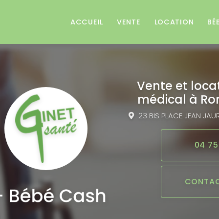
e
ACCUEIL
VENTE
LOCATION
BÉ
Vente et loca
médical
à Ro
23 BIS PLACE JEAN JAU
04 75
CONTAC