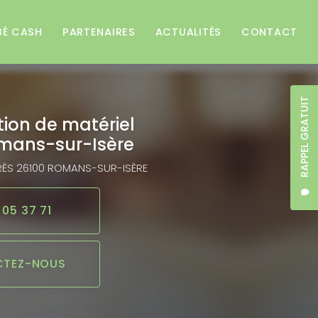
BÉ CASH
PARTENAIRES
ACTUALITÉS
CONTACT
RAPPEL GRATUIT
tion de matériel
mans-sur-Isère
RÈS
26100 ROMANS-SUR-ISÈRE
 05 37 71
TEZ-NOUS