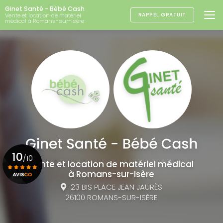
Aller
Ginet Santé - Bébé Cash
au
RAPPEL GRATUIT
Vente et location de matériel
médical à Romans-sur-Isère
contenu
principal
10
/10
Vente et location de matériel médical
à Romans-sur-Isère
23 BIS PLACE JEAN JAURÈS
Voir le certificat
26100 ROMANS-SUR-ISÈRE