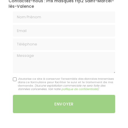
Contactez-nous : Prix masques ffp2 Saint-Marcel-
lès-Valence
Nom Prénom
Email
Téléphone
Message
J'autorise ce site à conserver l'ensemble des données transmises
dans ce formulaire pour faciliter le suivi et le traitement de ma
demande.
(Aucune exploitation commerciale ne sera faite des
données concervées. Voir notre
politique de confidentialité
)