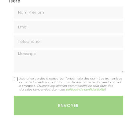
Isère
Nom Prénom
Email
Téléphone
Message
J'autorise ce site à conserver l'ensemble des données transmises
dans ce formulaire pour faciliter le suivi et le traitement de ma
demande.
(Aucune exploitation commerciale ne sera faite des
données concervées. Voir notre
politique de confidentialité
)