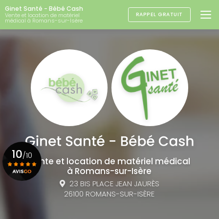
Aller
Ginet Santé - Bébé Cash
au
RAPPEL GRATUIT
Vente et location de matériel
médical à Romans-sur-Isère
contenu
principal
10
/10
Vente et location de matériel médical
à Romans-sur-Isère
23 BIS PLACE JEAN JAURÈS
Voir le certificat
26100 ROMANS-SUR-ISÈRE