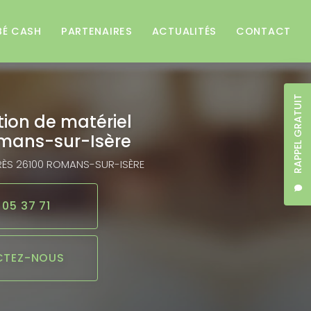
BÉ CASH
PARTENAIRES
ACTUALITÉS
CONTACT
RAPPEL GRATUIT
tion de matériel
mans-sur-Isère
RÈS
26100 ROMANS-SUR-ISÈRE
 05 37 71
TEZ-NOUS