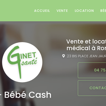
e
ACCUEIL
VENTE
LOCATION
BÉ
Vente et loca
médical
à Ro
23 BIS PLACE JEAN JAU
04 75
CONTAC