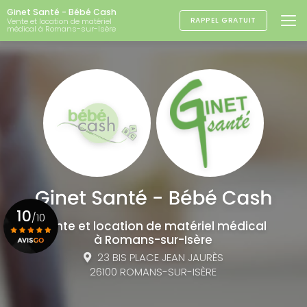
Aller
Ginet Santé - Bébé Cash
au
RAPPEL GRATUIT
Vente et location de matériel
médical à Romans-sur-Isère
contenu
principal
10
/10
Vente et location de matériel médical
à Romans-sur-Isère
23 BIS PLACE JEAN JAURÈS
Voir le certificat
26100 ROMANS-SUR-ISÈRE