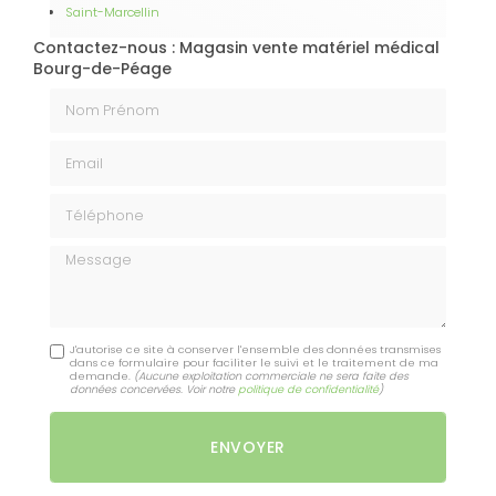
Saint-Marcellin
Contactez-nous : Magasin vente matériel médical
Bourg-de-Péage
Nom Prénom
Email
Téléphone
Message
J'autorise ce site à conserver l'ensemble des données transmises
dans ce formulaire pour faciliter le suivi et le traitement de ma
demande.
(Aucune exploitation commerciale ne sera faite des
données concervées. Voir notre
politique de confidentialité
)