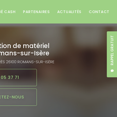
BÉ CASH
PARTENAIRES
ACTUALITÉS
CONTACT
RAPPEL GRATUIT
tion de matériel
mans-sur-Isère
RÈS
26100 ROMANS-SUR-ISÈRE
 05 37 71
TEZ-NOUS