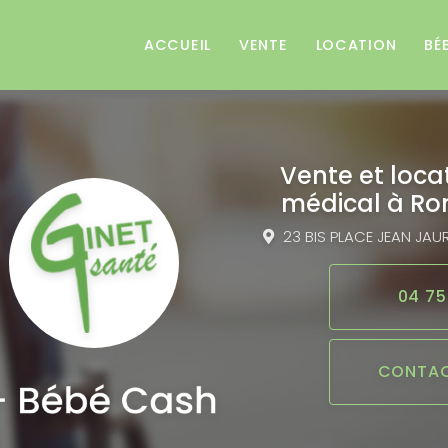
e
ACCUEIL
VENTE
LOCATION
BÉ
Vente et loca
médical
à Ro
23 BIS PLACE JEAN JAU
04 75
CONTAC