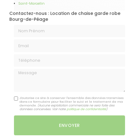
Saint-Marcellin
Contactez-nous : Location de chaise garde robe
Bourg-de-Péage
Nom Prénom
Email
Téléphone
Message
J'autorise ce site à conserver l'ensemble des données transmises
dans ce formulaire pour faciliter le suivi et le traitement de ma
demande.
(Aucune exploitation commerciale ne sera faite des
données concervées. Voir notre
politique de confidentialité
)