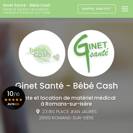
Aller
Ginet Santé - Bébé Cash
au
RAPPEL GRATUIT
Vente et location de matériel
médical à Romans-sur-Isère
contenu
principal
10
/10
Vente et location de matériel médical
à Romans-sur-Isère
23 BIS PLACE JEAN JAURÈS
Voir le certificat
26100 ROMANS-SUR-ISÈRE