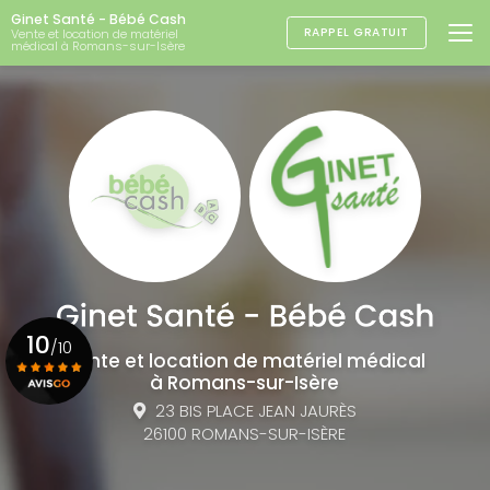
Aller
Ginet Santé - Bébé Cash
au
RAPPEL GRATUIT
Vente et location de matériel
médical à Romans-sur-Isère
contenu
principal
10
/10
Vente et location de matériel médical
à Romans-sur-Isère
23 BIS PLACE JEAN JAURÈS
Voir le certificat
26100 ROMANS-SUR-ISÈRE