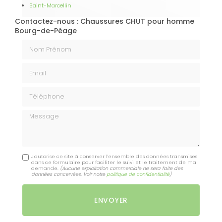
Saint-Marcellin
Contactez-nous : Chaussures CHUT pour homme
Bourg-de-Péage
Nom Prénom
Email
Téléphone
Message
J'autorise ce site à conserver l'ensemble des données transmises
dans ce formulaire pour faciliter le suivi et le traitement de ma
demande.
(Aucune exploitation commerciale ne sera faite des
données concervées. Voir notre
politique de confidentialité
)