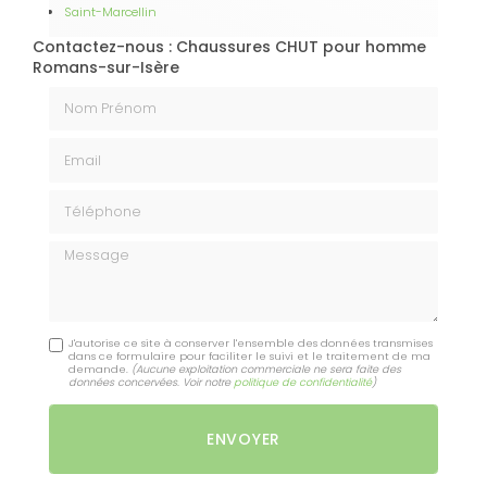
Saint-Marcellin
Contactez-nous : Chaussures CHUT pour homme
Romans-sur-Isère
Nom Prénom
Email
Téléphone
Message
J'autorise ce site à conserver l'ensemble des données transmises
dans ce formulaire pour faciliter le suivi et le traitement de ma
demande.
(Aucune exploitation commerciale ne sera faite des
données concervées. Voir notre
politique de confidentialité
)