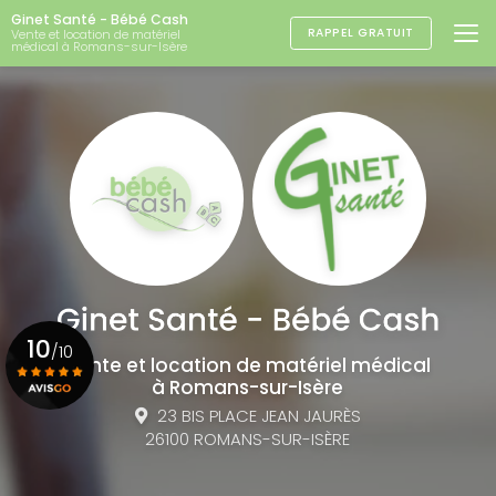
Aller
Ginet Santé - Bébé Cash
au
RAPPEL GRATUIT
Vente et location de matériel
médical à Romans-sur-Isère
contenu
principal
10
/10
Vente et location de matériel médical
à Romans-sur-Isère
23 BIS PLACE JEAN JAURÈS
Voir le certificat
26100 ROMANS-SUR-ISÈRE