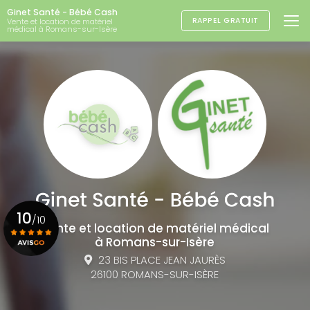
Aller
Ginet Santé - Bébé Cash
au
RAPPEL GRATUIT
Vente et location de matériel
médical à Romans-sur-Isère
contenu
principal
10
/10
Vente et location de matériel médical
à Romans-sur-Isère
23 BIS PLACE JEAN JAURÈS
Voir le certificat
26100 ROMANS-SUR-ISÈRE