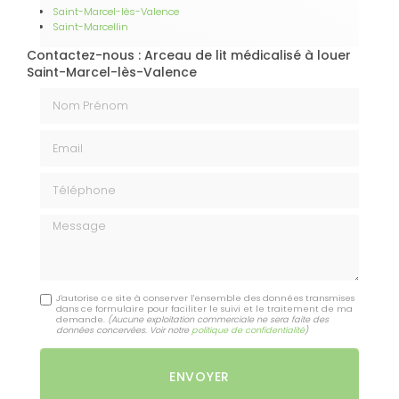
Saint-Marcel-lès-Valence
Saint-Marcellin
Contactez-nous : Arceau de lit médicalisé à louer
Saint-Marcel-lès-Valence
Nom Prénom
Email
Téléphone
Message
J'autorise ce site à conserver l'ensemble des données transmises
dans ce formulaire pour faciliter le suivi et le traitement de ma
demande.
(Aucune exploitation commerciale ne sera faite des
données concervées. Voir notre
politique de confidentialité
)