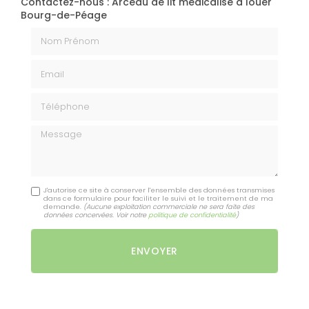
Contactez-nous : Arceau de lit médicalisé à louer
Bourg-de-Péage
Nom Prénom
Email
Téléphone
Message
J'autorise ce site à conserver l'ensemble des données transmises
dans ce formulaire pour faciliter le suivi et le traitement de ma
demande.
(Aucune exploitation commerciale ne sera faite des
données concervées. Voir notre
politique de confidentialité
)