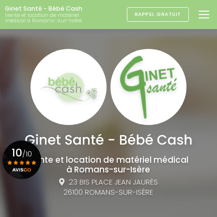
Aller
Ginet Santé - Bébé Cash
au
RAPPEL GRATUIT
Vente et location de matériel
médical à Romans-sur-Isère
contenu
principal
10
/10
Vente et location de matériel médical
à Romans-sur-Isère
23 BIS PLACE JEAN JAURÈS
Voir le certificat
26100 ROMANS-SUR-ISÈRE