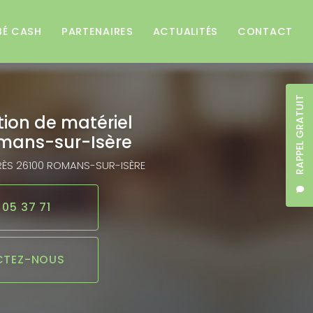
BÉ CASH
PARTENAIRES
ACTUALITÉS
CONTACT
RAPPEL GRATUIT
tion de matériel
mans-sur-Isère
RÈS
26100 ROMANS-SUR-ISÈRE
 05 37 71
TEZ-NOUS