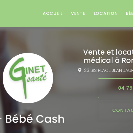
e
ACCUEIL
VENTE
LOCATION
BÉ
Vente et loca
médical
à Ro
23 BIS PLACE JEAN JAU
04 75
CONTAC