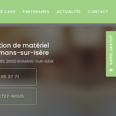
BÉ CASH
PARTENAIRES
ACTUALITÉS
CONTACT
RAPPEL GRATUIT
tion de matériel
mans-sur-Isère
RÈS
26100 ROMANS-SUR-ISÈRE
 05 37 71
TEZ-NOUS