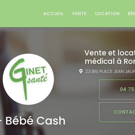
e
ACCUEIL
VENTE
LOCATION
BÉ
Vente et loca
médical
à Ro
23 BIS PLACE JEAN JAU
04 75
CONTAC