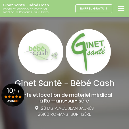
Aller
Ginet Santé - Bébé Cash
au
RAPPEL GRATUIT
Vente et location de matériel
médical à Romans-sur-Isère
contenu
principal
10
/10
Vente et location de matériel médical
à Romans-sur-Isère
23 BIS PLACE JEAN JAURÈS
Voir le certificat
26100 ROMANS-SUR-ISÈRE