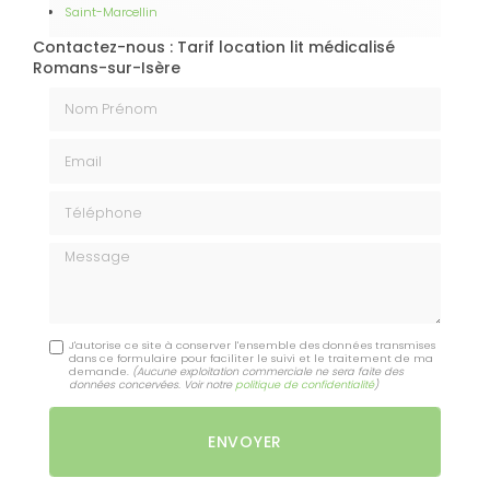
Saint-Marcellin
Contactez-nous : Tarif location lit médicalisé
Romans-sur-Isère
Nom Prénom
Email
Téléphone
Message
J'autorise ce site à conserver l'ensemble des données transmises
dans ce formulaire pour faciliter le suivi et le traitement de ma
demande.
(Aucune exploitation commerciale ne sera faite des
données concervées. Voir notre
politique de confidentialité
)