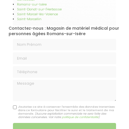
Romans-sur-Isère
Saint-Donat-sur-l'Herbasse
Saint-Marcel-lès-Valence
Saint-Marcellin
Contactez-nous : Magasin de matériel médical pour
personnes âgées Romans-sur-Isère
Nom Prénom
Email
Téléphone
Message
J'autorise ce site à conserver l'ensemble des données transmises
dans ce formulaire pour faciliter le suivi et le traitement de ma
demande.
(Aucune exploitation commerciale ne sera faite des
données concervées. Voir notre
politique de confidentialité
)