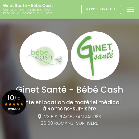
Aller
Ginet Santé - Bébé Cash
au
RAPPEL GRATUIT
Vente et location de matériel
médical à Romans-sur-Isère
contenu
principal
10
/10
Vente et location de matériel médical
à Romans-sur-Isère
23 BIS PLACE JEAN JAURÈS
Voir le certificat
26100 ROMANS-SUR-ISÈRE