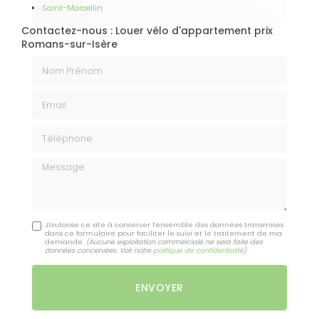
Saint-Marcellin
Contactez-nous : Louer vélo d'appartement prix
Romans-sur-Isère
Nom Prénom
Email
Téléphone
Message
J'autorise ce site à conserver l'ensemble des données transmises
dans ce formulaire pour faciliter le suivi et le traitement de ma
demande.
(Aucune exploitation commerciale ne sera faite des
données concervées. Voir notre
politique de confidentialité
)