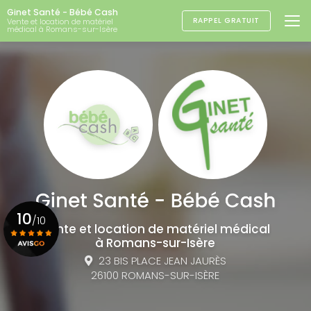
Aller
Ginet Santé - Bébé Cash
au
RAPPEL GRATUIT
Vente et location de matériel
médical à Romans-sur-Isère
contenu
principal
10
/10
Vente et location de matériel médical
à Romans-sur-Isère
23 BIS PLACE JEAN JAURÈS
Voir le certificat
26100 ROMANS-SUR-ISÈRE