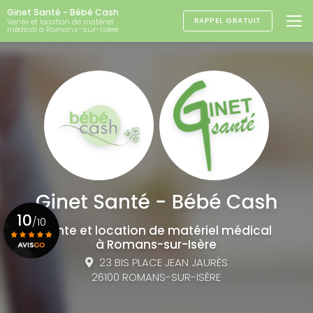
Aller
Ginet Santé - Bébé Cash
au
RAPPEL GRATUIT
Vente et location de matériel
médical à Romans-sur-Isère
contenu
principal
10
/10
Vente et location de matériel médical
à Romans-sur-Isère
23 BIS PLACE JEAN JAURÈS
Voir le certificat
26100 ROMANS-SUR-ISÈRE