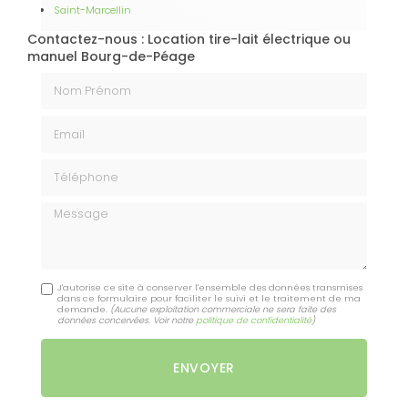
Saint-Marcellin
Contactez-nous : Location tire-lait électrique ou
manuel Bourg-de-Péage
Nom Prénom
Email
Téléphone
Message
J'autorise ce site à conserver l'ensemble des données transmises
dans ce formulaire pour faciliter le suivi et le traitement de ma
demande.
(Aucune exploitation commerciale ne sera faite des
données concervées. Voir notre
politique de confidentialité
)